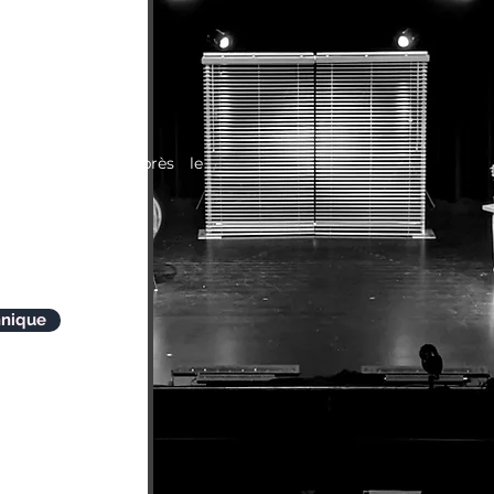
e jauge
 Min
émontage : 1h30
 feu sur demande
édiation avant/après le
e spectacle
régisseur
t en Pause
hnique