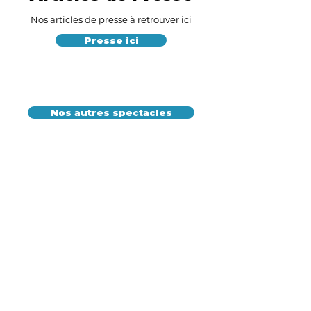
Nos articles de presse à retrouver ici
Presse ici
Nos autres spectacles
Haut de page
NOUS CONTACTER
Maison des Associations, 28