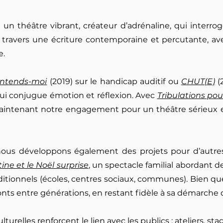
n théâtre vibrant, créateur d’adrénaline, qui interro
travers une écriture contemporaine et percutante, avec
e.
ntends-moi
(2019) sur le handicap auditif ou
CHUT(E)
(
ui conjugue émotion et réflexion. Avec
Tribulations pou
maintenant notre engagement pour un théâtre sérieux et
nous développons également des projets pour d’autres
tine et le Noël surprise
, un spectacle familial abordant
itionnels (écoles, centres sociaux, communes). Bien que
ts entre générations, en restant fidèle à sa démarche qu
turelles renforcent le lien avec les publics : ateliers, st