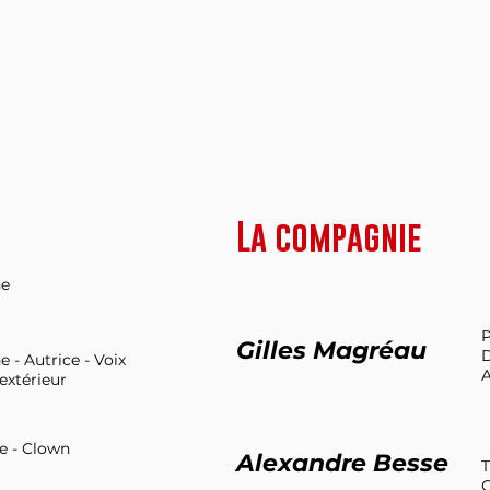
La compagnie
ne
P
Gilles Magréau
D
- Autrice - Voix
A
 extérieur
 - Clown
Alexandre
Besse
T
C